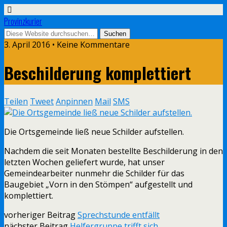
Provinzkurier
3. April 2016 • Keine Kommentare
Beschilderung komplettiert
Teilen
Tweet
Anpinnen
Mail
SMS
Die Ortsgemeinde ließ neue Schilder aufstellen.
Nachdem die seit Monaten bestellte Beschilderung in den
letzten Wochen geliefert wurde, hat unser
Gemeindearbeiter nunmehr die Schilder für das
Baugebiet „Vorn in den Stömpen“ aufgestellt und
komplettiert.
vorheriger Beitrag
Sprechstunde entfällt
nächster Beitrag
Helfergruppe trifft sich