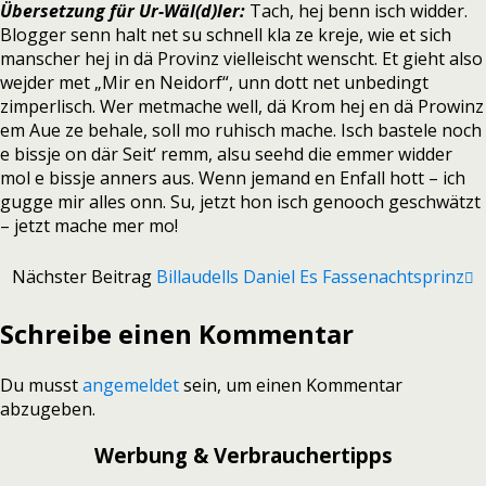
Übersetzung für Ur-Wäl(d)ler:
Tach, hej benn isch widder.
Blogger senn halt net su schnell kla ze kreje, wie et sich
manscher hej in dä Provinz vielleischt wenscht. Et gieht also
wejder met „Mir en Neidorf“, unn dott net unbedingt
zimperlisch. Wer metmache well, dä Krom hej en dä Prowinz
em Aue ze behale, soll mo ruhisch mache. Isch bastele noch
e bissje on där Seit‘ remm, alsu seehd die emmer widder
mol e bissje anners aus. Wenn jemand en Enfall hott – ich
gugge mir alles onn. Su, jetzt hon isch genooch geschwätzt
– jetzt mache mer mo!
Nächster Beitrag
Billaudells Daniel Es Fassenachtsprinz
Schreibe einen Kommentar
Du musst
angemeldet
sein, um einen Kommentar
abzugeben.
Werbung & Verbrauchertipps