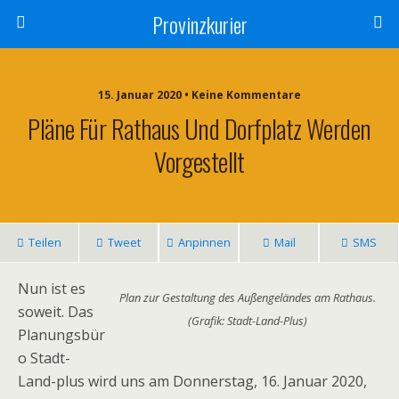
Provinzkurier
15. Januar 2020 • Keine Kommentare
Pläne Für Rathaus Und Dorfplatz Werden
Vorgestellt
Teilen
Tweet
Anpinnen
Mail
SMS
Nun ist es
Plan zur Gestaltung des Außengeländes am Rathaus.
soweit. Das
(Grafik: Stadt-Land-Plus)
Planungsbür
o Stadt-
Land-plus wird uns am Donnerstag, 16. Januar 2020,