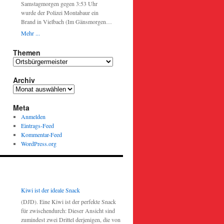
Samstagmorgen gegen 3:53 Uhr
Rechtsfahrgebot, weshalb es zu einem
keinesfalls Wertgegenstände und / oder
wurde der Polizei Montabaur ein
Zusammenstoß mit einem
Bargeld an angebliche Polizeibeamte
Brand in Vielbach (Im Gänsmorgen)
entgegenkommenden Lkw kam. Der
ausgehändigt werden.
gemeldet. Nach Angaben der
Fahrer entfernte sich nach der
Mehr ...
Feuerwehr war es zu einem
Kollision unerlaubt von der
Küchenbrand gekommen ist. Die drei
Unfallstelle. Zeugen, die den
Themen
Hausbewohner konnten durch
Verkehrsunfall beobachtet haben oder
Themen
Feuerwehrleute geborgen werden; eine
Angaben zum flüchtigen Lkw machen
Person wurde durch Rauchgase leicht
können, werden gebeten, sich mit der
Archiv
verletzt. Es entstand Sachschaden am
Polizeiinspektion Hachenburg (02662-
Archiv
Gebäude. Die Ermittlungen zur
95580 oder
Brandursache dauern an.
pihachenburg@polizei.rlp.de) in
Meta
Verbindung zu setzen. Ebenfalls am
Anmelden
Donnerstag (10. Oktober) ereignete
Eintrags-Feed
sich gegen 17:40 Uhr auf der K54
Kommentar-Feed
zwischen den Ortslagen Hergenroth
WordPress.org
und Stahlhofen am Wiesensee ein
Verkehrsunfall im
Begegnungsverkehr. Der
Unfallverursacher verstieß im
Kurvenbereich aufgrund
Kiwi ist der ideale Snack
unangepasster Geschwindigkeit gegen
(DJD). Eine Kiwi ist der perfekte Snack
das Rechtsfahrgebot und touchierte
für zwischendurch: Dieser Ansicht sind
dabei den Außenspiegel des
zumindest zwei Drittel derjenigen, die von
entgegenkommenden Geschädigten.