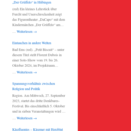
„Der Grüffelo“ in Hübingen
Würstchen sowie Flammkuchen aus
(red) Ein kleines Lehrstück über
dem Backhaus. Für die kleinen
Furcht und Unerschrockenheit zeigt
Besucher bietet der Fischerhof
das Figurentheater „DaCapo“ mit dem
kostenfreies Ponyreiten mit Bippo und
Kindermärchen „Der Grüffelo“ am
Pablo an. Weitere Infos und Kontakt:
Freitag, 4. April 2025, 16:30 Uhr,
www.wanderreiten-reisenzupferd.de,
…
Weiterlesen
→
anlässlich seiner Jubiläumstour zum
Telefon: 02602-18507.
25-jährigen Bestehen des Theaters in
Eintauchen in andere Welten
der Buchfinkenlandhalle in Hübingen.
Bad Ems (red). „Petit Biscuit“ – unter
Das Stück nach dem gleichnamigen
diesem Titel stellt Florent Dubois in
Kinderbuch von Julia Donaldson
einer Solo-Show vom 19. bis 26.
erzählt die Geschichte einer kleinen
Oktober 2024, im Projektraum
Maus, die in einem Wald voller
RichCake (Römerstraße 27) der
Gefahren mit ihrer Fantasie einen
…
Weiterlesen
→
Artists Residency Schloss Balmoral
großen, starken Freund, den
(ARSB) in Bad Ems aus. Vernissage
schrecklichen Grüffelo, erfindet und
Spannungsverhältnis zwischen
ist am 18. Oktober, 18 Uhr (mit Artist
damit jedem droht, der sie fressen will.
Religion und Politik
Talk ab 18.30 Uhr). Kuratorin ist
Dabei gibt es Grüffelos doch gar nicht,
Region. Am Mittwoch, 27. September
Kathy-Ann Tan. In dieser
oder? Das wird sich zeigen … Eintritt:
2023, startet das dritte Denkbares-
Einzelausstellung lädt Florent Dubois
10 Euro. Karten sind an der
Festival. Bis einschließlich 5. Oktober
die Betrachter:innen in eine Nebenwelt
Tageskasse erhältlich. Kein
und in sieben Veranstaltungen wird die
ein, die er während seines Aufenthalts
Vorverkauf. Einlass und Öffnung der
Veranstaltungsreihe „Denkbares“ das
im ARSB in Bad Ems als Artist-in-
…
Weiterlesen
→
Tageskasse: 30 Minuten vor Beginn.
meist nicht spannungsarm verlaufende
Residence aus Burgund-Franche-
Verhältnis von Religion und Politik
Comté geschaffen hat. Von skurrilen
Klezfluentes – Klezmer mit Herzblut