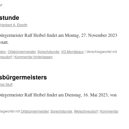
er
stunde
Herbert A. Eberth
bürgermeister Ralf Heibel findet am Montag, 27. November 2023
tatt.
nden
,
Ortsbürgermeister
,
Sprechstunde
,
VG Montabaur
|
Verschlagwortet mit
neudorf
|
Kommentar hinterlassen
sbürgermeisters
ial Stuff
ürgermeister Ralf Heibel findet am Dienstag, 16. Mai 2023, von
lagwortet mit
Ortsbürgermeister
,
Sprechstunde
,
Welschneudorf
|
Kommentar