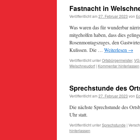
Fastnacht in Welschn
Veröffentlicht am
27. Februar 2023
von
Ed
Was waren das für wunderbar närris
mitgeholfen haben, dass dies gelin
Rosenmontagszuges, den Gastwirten
Kulissen. Die …
Weiterlesen
→
Veröffentlicht unter
Ortsbürgermeister
,
VG
Welschneudorf
|
Kommentar hinterlassen
Sprechstunde des Ort
Veröffentlicht am
27. Februar 2023
von
Ed
Die nächste Sprechstunde des Ortsb
Uhr statt.
Veröffentlicht unter
Sprechstunde
|
Versch
hinterlassen