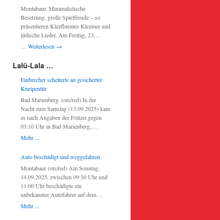
thematisieren. Die Gespräche und
Figuren aus Kindermalbüchern bis hin
Montabaur. Minimalistische
Vorträge mit musikalischer Begleitung
zu pausbäckigen Stofftieren sind seine
Besetzung, große Spielfreude – so
finden in Bad Ems, Koblenz,
Kreaturen Teil einer stringenten
präsentieren Klezfluentes Klezmer und
Vallendar und Grenzau statt. Zentrale
Ästhetik der Niedlichkeit, die sich aus
jüdische Lieder. Am Freitag, 23.
Aspekte sind: Religionsfreiheit,
Themen wie Kindheit, Nostalgie und
Dezember 2022, 19 Uhr, ist das Duo
Gewissensfreiheit, Menschenrechte,
…
Weiterlesen
→
Macht der Vorstellungskraft zur
mit Klarinettist Thomas Peters und
Vielfalt, Identität, Gerechtigkeit,
Erschaffung fantastischer Welten
Gitarrist Greg Wolf zu Gast im b-05
Barmherzigkeit, Gebet, Gott,
Lalü-Lala …
speist.
pop-up Café in Montabaur. Getragene
Verfassung, Frieden und Islam. Bei
Horas rühren die Seele und schnelle
Einbrecher scheiterte an gesicherter
allen Veranstaltungen ist der Eintritt
Freilachs animieren das Tanzbein,
Kneipentür
frei.
wenn die Klarinetten und Saxophone
Bad Marienberg. (ots/red) In der
von Thomas Peters erklingen, getragen
Nacht zum Samstag (13.09.2025) kam
von Greg Wolfs Gitarre. Die Klarinette
es nach Angaben der Polizei gegen
erklingt mal hoch und brillant, mal
03:10 Uhr in Bad Marienberg,
weich und tief; das Saxophon füllt den
Bismarckstraße / Karlstraße, zu einem
Mehr ...
Raum mit vollem Klang, wenn
versuchten Einbruch in eine Kneipe.
Klezfluentes die Zuhörer mitnimmt auf
Der bisher unbekannte Täter versuchte
Auto beschädigt und weggefahren
eine emotionale Reise durch die
demnach, die Tür gewaltsam zu öffnen.
variantenreiche, traditionelle jüdische
Montabaur (ots/red) Am Sonntag,
Dies scheiterte offenbar an der
Musik mit ihren vielfältigen
14.09.2025, zwischen 09:30 Uhr und
verbauten Sicherheitstechnik. Die
Einflüssen. Der Eintritt ist frei. Um
11:00 Uhr beschädigte ein
Alarmanlage wurde ausgelöst. Zeugen,
eine Spende wird gebeten.
unbekannter Autofahrer auf dem
die Hinweise zum Tatgeschehen geben
Parkplatz der Mühlenbäckerei in
können, werden gebeten, sich bei der
Mehr ...
Montabaur in der Straße
Polizeiinspektion Hachenburg