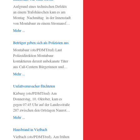
Seitenscheibe ein, um Handtaschen
ausweichen. Dabei wurde sein Wagen
weitere Zeugen, die sachdienliche
Aufgrund eines technischen Defekts
und Wertgegenstände aus den
beschädigt. Der Unfallverursacher
Hinweise zum Fahrverhalten des Seat-
an einem Trafohäuschen kam es am
Fahrzeugen zu stehlen. Die Fahrzeuge
flüchtete im Anschluss in Richtung
Fahrers geben können, sich bei der
Montag Nachmittag in der Innenstadt
waren von Spaziergängern an
Gemünden. Zeugen des
Polizeiinspektion in Montabaur
von Montabaur zu einem Stromausfall.
abgelegenen Wald- und Feldwegen
Verkehrsunfalles oder auch der
(02602-9226-0) zu melden.
Der Defekt konnte nach rund einer
abgestellt worden. Im Zusammenhang
Mehr ...
Unfallverursacher selbst werden
Stunde behoben werden. Laut
zu den Taten wird nach einem dunklen
gebeten, sich bei der Polizeiinspektion
Auskunft der Polizei kam es zu keinen
Citroen mit ausländischem
Betrüger geben sich als Polizisten aus
Westerburg (0 26 63 – 98 05 0) zu
weiteren Schäden.
Kennzeichen gefahndet, welcher zur
melden.
Montabaur (ots/PDMT/red) Laut
Tatzeit mit zwei jungen Männern
Polizeidirektion Montabaur
besetzt gewesen sein soll. Die Polizei
kontaktieren derzeit unbekannte Täter
weist diesbezüglich die Bevölkerung
aus Call-Centern Bürgerinnen und
explizit darauf hin, keine
Bürger telefonisch und versuchen, auf
Mehr ...
Wertgegenstände in den abgestellten
der Basis von falschen Darstellungen
Fahrzeugen zurückzulassen. Zeugen,
(angebliche Einbrüche in der
Unfallverursacher flüchteten
die sachdienliche Hinweise geben
Nachbarschaft – Täter festgenommen
können, werden gebeten, sich mit der
Kirburg (ots/PDMT/red) Am
festgenommen – Notizzettel mit
zuständigen Dienststelle in
Donnerstag, 10. Oktober, kam es
Anschrift gefunden) die
Verbindung zu setzen (Telefon:
gegen 07:45 Uhr auf der Landesstraße
wirtschaftlichen Verhältnisse der
06771/93270).
287 zwischen den Ortslagen Nauroth
Betroffenen zu erkunden und fragen
und Kirburg zu einem Verkehrsunfall
dabei gezielt nach Wertgegenständen.
Mehr ...
im Begegnungsverkehr. Der
Die Anrufe konzentrierten sich zuletzt
Unfallverursacher befuhr mit seinem
auf die Stadt Montabaur. Die Polizei
Hausbrand in Vielbach
Lkw die Straße in Fahrtrichtung
bittet daher und mahnt, dass auf diese
Vielbach (ots/PDMT/red). Am frühen
Kirburg und missachtete das
Anrufe nicht eingegangen wird und