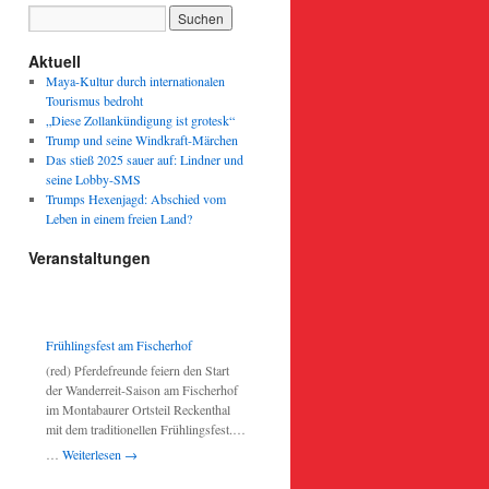
Aktuell
Maya-Kultur durch internationalen
Tourismus bedroht
„Diese Zollankündigung ist grotesk“
Trump und seine Windkraft-Märchen
Das stieß 2025 sauer auf: Lindner und
seine Lobby-SMS
Trumps Hexenjagd: Abschied vom
Leben in einem freien Land?
Veranstaltungen
Frühlingsfest am Fischerhof
(red) Pferdefreunde feiern den Start
der Wanderreit-Saison am Fischerhof
im Montabaurer Ortsteil Reckenthal
mit dem traditionellen Frühlingsfest.
Für Livemusik sorgen die Rambling
…
Weiterlesen
→
Rovers, für das leibliche Wohl gibt’s
neben diversen Getränken Wäller