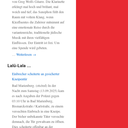
von Greg Wolfs Gitarre. Die Klarinette
erklingt mal hoch und brillant, mal
weich und tief; das Saxophon füllt den
Raum mit vollem Klang, wenn
Klezfluentes die Zuhörer mitnimmt auf
eine emotionale Reise durch die
variantenreiche, traditionelle jüdische
Musik mit ihren vielfältigen
Einflüssen. Der Eintritt ist frei. Um
eine Spende wird gebeten.
…
Weiterlesen
→
Lalü-Lala …
Einbrecher scheiterte an gesicherter
Kneipentür
Bad Marienberg. (ots/red) In der
Nacht zum Samstag (13.09.2025) kam
es nach Angaben der Polizei gegen
03:10 Uhr in Bad Marienberg,
Bismarckstraße / Karlstraße, zu einem
versuchten Einbruch in eine Kneipe.
Der bisher unbekannte Täter versuchte
demnach, die Tür gewaltsam zu öffnen.
Dies scheiterte offenbar an der