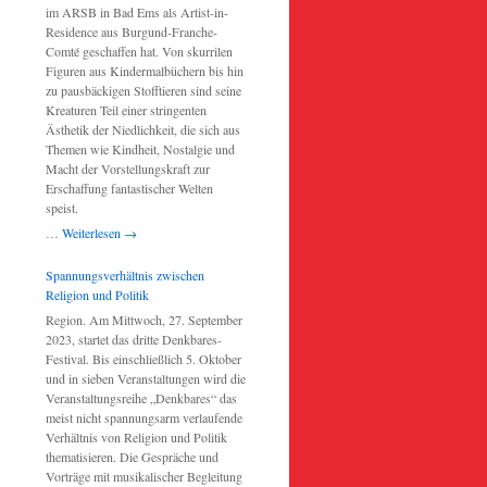
im ARSB in Bad Ems als Artist-in-
Residence aus Burgund-Franche-
Comté geschaffen hat. Von skurrilen
Figuren aus Kindermalbüchern bis hin
zu pausbäckigen Stofftieren sind seine
Kreaturen Teil einer stringenten
Ästhetik der Niedlichkeit, die sich aus
Themen wie Kindheit, Nostalgie und
Macht der Vorstellungskraft zur
Erschaffung fantastischer Welten
speist.
…
Weiterlesen
→
Spannungsverhältnis zwischen
Religion und Politik
Region. Am Mittwoch, 27. September
2023, startet das dritte Denkbares-
Festival. Bis einschließlich 5. Oktober
und in sieben Veranstaltungen wird die
Veranstaltungsreihe „Denkbares“ das
meist nicht spannungsarm verlaufende
Verhältnis von Religion und Politik
thematisieren. Die Gespräche und
Vorträge mit musikalischer Begleitung