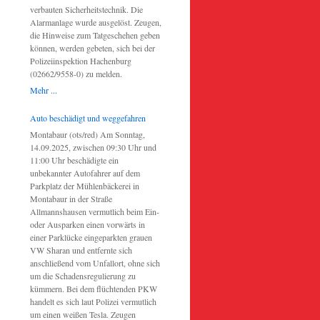
verbauten Sicherheitstechnik. Die
Alarmanlage wurde ausgelöst. Zeugen,
die Hinweise zum Tatgeschehen geben
können, werden gebeten, sich bei der
Polizeiinspektion Hachenburg
(02662/9558-0) zu melden.
Mehr ...
Auto beschädigt und weggefahren
Montabaur (ots/red) Am Sonntag,
14.09.2025, zwischen 09:30 Uhr und
11:00 Uhr beschädigte ein
unbekannter Autofahrer auf dem
Parkplatz der Mühlenbäckerei in
Montabaur in der Straße
Allmannshausen vermutlich beim Ein-
oder Ausparken einen vorwärts in
einer Parklücke eingeparkten grauen
VW Sharan und entfernte sich
anschließend vom Unfallort, ohne sich
um die Schadensregulierung zu
kümmern. Bei dem flüchtenden PKW
handelt es sich laut Polizei vermutlich
um einen weißen Tesla. Zeugen