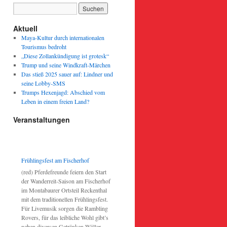
Aktuell
Maya-Kultur durch internationalen
Tourismus bedroht
„Diese Zollankündigung ist grotesk“
Trump und seine Windkraft-Märchen
Das stieß 2025 sauer auf: Lindner und
seine Lobby-SMS
Trumps Hexenjagd: Abschied vom
Leben in einem freien Land?
Veranstaltungen
Frühlingsfest am Fischerhof
(red) Pferdefreunde feiern den Start
der Wanderreit-Saison am Fischerhof
im Montabaurer Ortsteil Reckenthal
mit dem traditionellen Frühlingsfest.
Für Livemusik sorgen die Rambling
Rovers, für das leibliche Wohl gibt’s
neben diversen Getränken Wäller