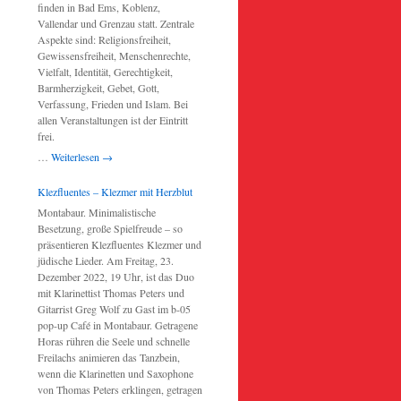
finden in Bad Ems, Koblenz,
Vallendar und Grenzau statt. Zentrale
Aspekte sind: Religionsfreiheit,
Gewissensfreiheit, Menschenrechte,
Vielfalt, Identität, Gerechtigkeit,
Barmherzigkeit, Gebet, Gott,
Verfassung, Frieden und Islam. Bei
allen Veranstaltungen ist der Eintritt
frei.
…
Weiterlesen
→
Klezfluentes – Klezmer mit Herzblut
Montabaur. Minimalistische
Besetzung, große Spielfreude – so
präsentieren Klezfluentes Klezmer und
jüdische Lieder. Am Freitag, 23.
Dezember 2022, 19 Uhr, ist das Duo
mit Klarinettist Thomas Peters und
Gitarrist Greg Wolf zu Gast im b-05
pop-up Café in Montabaur. Getragene
Horas rühren die Seele und schnelle
Freilachs animieren das Tanzbein,
wenn die Klarinetten und Saxophone
von Thomas Peters erklingen, getragen