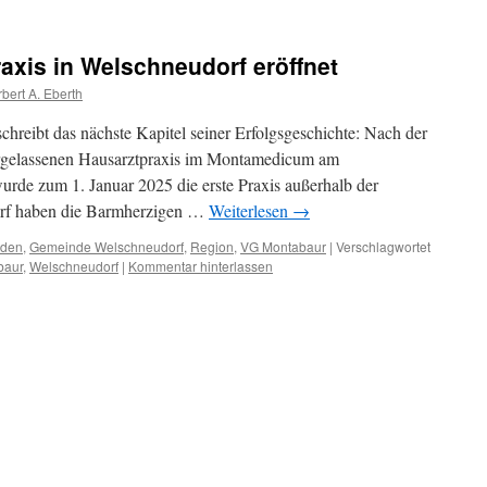
axis in Welschneudorf eröffnet
bert A. Eberth
hreibt das nächste Kapitel seiner Erfolgsgeschichte: Nach der
dergelassenen Hausarztpraxis im Montamedicum am
rde zum 1. Januar 2025 die erste Praxis außerhalb der
dorf haben die Barmherzigen …
Weiterlesen
→
nden
,
Gemeinde Welschneudorf
,
Region
,
VG Montabaur
|
Verschlagwortet
baur
,
Welschneudorf
|
Kommentar hinterlassen