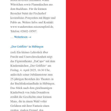
Würstchen sowie Flammkuchen aus
dem Backhaus. Für die kleinen
Besucher bietet der Fischerhof
kostenfreies Ponyreiten mit Bippo und
Pablo an. Weitere Infos und Kontakt:
www.wanderreiten-reisenzupferd.de,
Telefon: 02602-18507.
…
Weiterlesen
→
„Der Grüffelo“ in Hübingen
(red) Ein kleines Lehrstück über
Furcht und Unerschrockenheit zeigt
das Figurentheater „DaCapo“ mit dem
Kindermärchen „Der Grüffelo“ am
Freitag, 4. April 2025, 16:30 Uhr,
anlässlich seiner Jubiläumstour zum
25-jährigen Bestehen des Theaters in
der Buchfinkenlandhalle in Hübingen.
Das Stück nach dem gleichnamigen
Kinderbuch von Julia Donaldson
erzählt die Geschichte einer kleinen
Maus, die in einem Wald voller
Gefahren mit ihrer Fantasie einen
großen, starken Freund, den