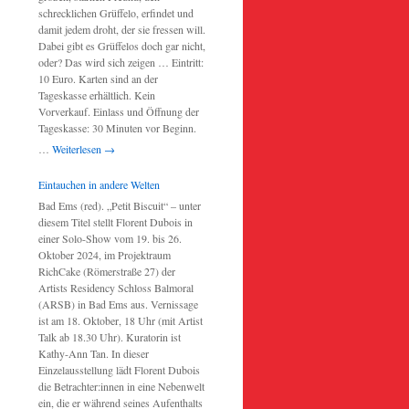
schrecklichen Grüffelo, erfindet und
damit jedem droht, der sie fressen will.
Dabei gibt es Grüffelos doch gar nicht,
oder? Das wird sich zeigen … Eintritt:
10 Euro. Karten sind an der
Tageskasse erhältlich. Kein
Vorverkauf. Einlass und Öffnung der
Tageskasse: 30 Minuten vor Beginn.
…
Weiterlesen
→
Eintauchen in andere Welten
Bad Ems (red). „Petit Biscuit“ – unter
diesem Titel stellt Florent Dubois in
einer Solo-Show vom 19. bis 26.
Oktober 2024, im Projektraum
RichCake (Römerstraße 27) der
Artists Residency Schloss Balmoral
(ARSB) in Bad Ems aus. Vernissage
ist am 18. Oktober, 18 Uhr (mit Artist
Talk ab 18.30 Uhr). Kuratorin ist
Kathy-Ann Tan. In dieser
Einzelausstellung lädt Florent Dubois
die Betrachter:innen in eine Nebenwelt
ein, die er während seines Aufenthalts