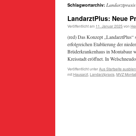
Landarztpraxis
Schlagwortarchiv:
LandarztPlus: Neue Pr
Veröffentlicht am
11. Januar 2025
von
Her
(red) Das Konzept „LandarztPlus“ sc
erfolgreichen Etablierung der nie
Brüderkrankenhaus in Montabaur wu
Kreisstadt eröffnet. In Welschneu
Veröffentlicht unter
Aus Startseite ausble
mit
Hausarzt
,
Landarztpraxis
,
MVZ Monta