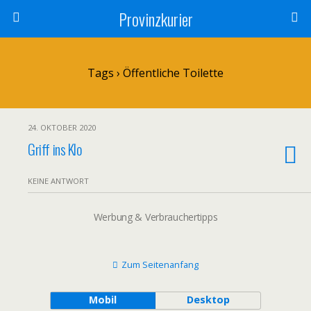
Provinzkurier
Tags › Öffentliche Toilette
24. OKTOBER 2020
Griff ins Klo
KEINE ANTWORT
Werbung & Verbrauchertipps
Zum Seitenanfang
Mobil
Desktop