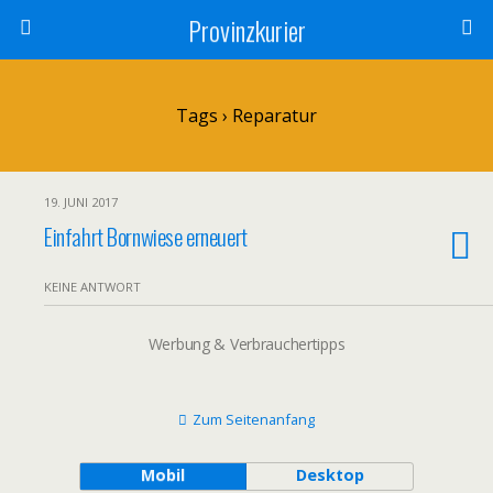
Provinzkurier
Tags › Reparatur
19. JUNI 2017
Einfahrt Bornwiese erneuert
KEINE ANTWORT
Werbung & Verbrauchertipps
Zum Seitenanfang
Mobil
Desktop