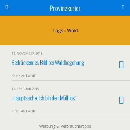
Provinzkurier
Tags › Wald
18. NOVEMBER 2019
Bedrückendes Bild bei Waldbegehung
KEINE ANTWORT
15. FEBRUAR 2015
„Hauptsache, ich bin den Müll los“
KEINE ANTWORT
Werbung & Verbrauchertipps