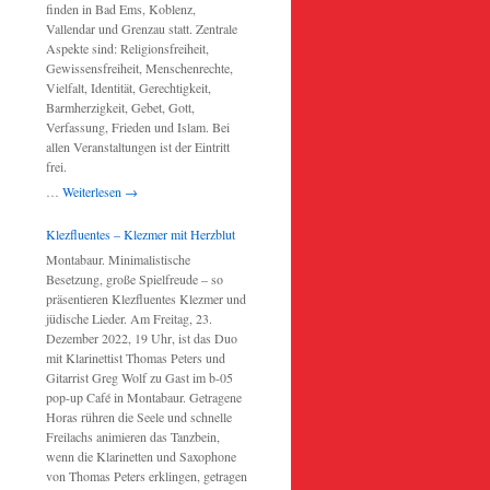
finden in Bad Ems, Koblenz,
Vallendar und Grenzau statt. Zentrale
Aspekte sind: Religionsfreiheit,
Gewissensfreiheit, Menschenrechte,
Vielfalt, Identität, Gerechtigkeit,
Barmherzigkeit, Gebet, Gott,
Verfassung, Frieden und Islam. Bei
allen Veranstaltungen ist der Eintritt
frei.
…
Weiterlesen
→
Klezfluentes – Klezmer mit Herzblut
Montabaur. Minimalistische
Besetzung, große Spielfreude – so
präsentieren Klezfluentes Klezmer und
jüdische Lieder. Am Freitag, 23.
Dezember 2022, 19 Uhr, ist das Duo
mit Klarinettist Thomas Peters und
Gitarrist Greg Wolf zu Gast im b-05
pop-up Café in Montabaur. Getragene
Horas rühren die Seele und schnelle
Freilachs animieren das Tanzbein,
wenn die Klarinetten und Saxophone
von Thomas Peters erklingen, getragen