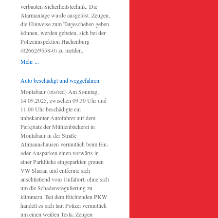
verbauten Sicherheitstechnik. Die
Alarmanlage wurde ausgelöst. Zeugen,
die Hinweise zum Tatgeschehen geben
können, werden gebeten, sich bei der
Polizeiinspektion Hachenburg
(02662/9558-0) zu melden.
Mehr ...
Auto beschädigt und weggefahren
Montabaur (ots/red) Am Sonntag,
14.09.2025, zwischen 09:30 Uhr und
11:00 Uhr beschädigte ein
unbekannter Autofahrer auf dem
Parkplatz der Mühlenbäckerei in
Montabaur in der Straße
Allmannshausen vermutlich beim Ein-
oder Ausparken einen vorwärts in
einer Parklücke eingeparkten grauen
VW Sharan und entfernte sich
anschließend vom Unfallort, ohne sich
um die Schadensregulierung zu
kümmern. Bei dem flüchtenden PKW
handelt es sich laut Polizei vermutlich
um einen weißen Tesla. Zeugen