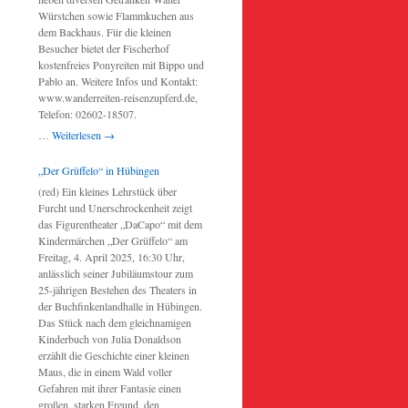
Würstchen sowie Flammkuchen aus
dem Backhaus. Für die kleinen
Besucher bietet der Fischerhof
kostenfreies Ponyreiten mit Bippo und
Pablo an. Weitere Infos und Kontakt:
www.wanderreiten-reisenzupferd.de,
Telefon: 02602-18507.
…
Weiterlesen
→
„Der Grüffelo“ in Hübingen
(red) Ein kleines Lehrstück über
Furcht und Unerschrockenheit zeigt
das Figurentheater „DaCapo“ mit dem
Kindermärchen „Der Grüffelo“ am
Freitag, 4. April 2025, 16:30 Uhr,
anlässlich seiner Jubiläumstour zum
25-jährigen Bestehen des Theaters in
der Buchfinkenlandhalle in Hübingen.
Das Stück nach dem gleichnamigen
Kinderbuch von Julia Donaldson
erzählt die Geschichte einer kleinen
Maus, die in einem Wald voller
Gefahren mit ihrer Fantasie einen
großen, starken Freund, den