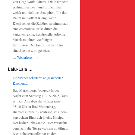
von Greg Wolfs Gitarre. Die Klarinette
erklingt mal hoch und brillant, mal
weich und tief; das Saxophon füllt den
Raum mit vollem Klang, wenn
Klezfluentes die Zuhörer mitnimmt auf
eine emotionale Reise durch die
variantenreiche, traditionelle jüdische
Musik mit ihren vielfältigen
Einflüssen. Der Eintritt ist frei. Um
eine Spende wird gebeten.
…
Weiterlesen
→
Lalü-Lala …
Einbrecher scheiterte an gesicherter
Kneipentür
Bad Marienberg. (ots/red) In der
Nacht zum Samstag (13.09.2025) kam
es nach Angaben der Polizei gegen
03:10 Uhr in Bad Marienberg,
Bismarckstraße / Karlstraße, zu einem
versuchten Einbruch in eine Kneipe.
Der bisher unbekannte Täter versuchte
demnach, die Tür gewaltsam zu öffnen.
Dies scheiterte offenbar an der