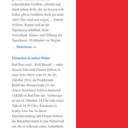
schrecklichen Grüffelo, erfindet und
damit jedem droht, der sie fressen will.
Dabei gibt es Grüffelos doch gar nicht,
oder? Das wird sich zeigen … Eintritt:
10 Euro. Karten sind an der
Tageskasse erhältlich. Kein
Vorverkauf. Einlass und Öffnung der
Tageskasse: 30 Minuten vor Beginn.
…
Weiterlesen
→
Eintauchen in andere Welten
Bad Ems (red). „Petit Biscuit“ – unter
diesem Titel stellt Florent Dubois in
einer Solo-Show vom 19. bis 26.
Oktober 2024, im Projektraum
RichCake (Römerstraße 27) der
Artists Residency Schloss Balmoral
(ARSB) in Bad Ems aus. Vernissage
ist am 18. Oktober, 18 Uhr (mit Artist
Talk ab 18.30 Uhr). Kuratorin ist
Kathy-Ann Tan. In dieser
Einzelausstellung lädt Florent Dubois
die Betrachter:innen in eine Nebenwelt
ein, die er während seines Aufenthalts