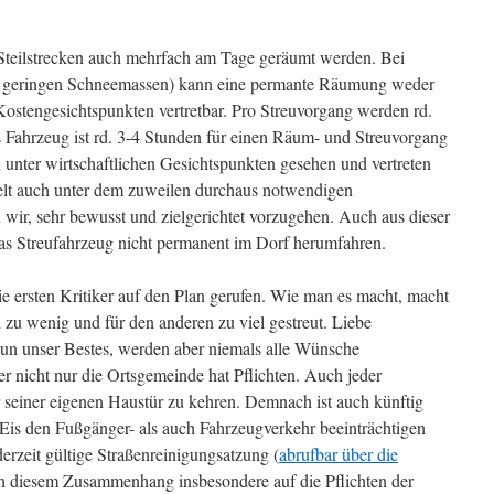
 Steilstrecken auch mehrfach am Tage geräumt werden. Bei
ei geringen Schneemassen) kann eine permante Räumung weder
r Kostengesichtspunkten vertretbar. Pro Streuvorgang werden rd.
 Fahrzeug ist rd. 3-4 Stunden für einen Räum- und Streuvorgang
 unter wirtschaftlichen Gesichtspunkten gesehen und vertreten
lt auch unter dem zuweilen durchaus notwendigen
 wir, sehr bewusst und zielgerichtet vorzugehen. Auch aus dieser
s Streufahrzeug nicht permanent im Dorf herumfahren.
ie ersten Kritiker auf den Plan gerufen. Wie man es macht, macht
 zu wenig und für den anderen zu viel gestreut. Liebe
tun unser Bestes, werden aber niemals alle Wünsche
r nicht nur die Ortsgemeinde hat Pflichten. Auch jeder
r seiner eigenen Haustür zu kehren. Demnach ist auch künftig
Eis den Fußgänger- als auch Fahrzeugverkehr beeinträchtigen
erzeit gültige Straßenreinigungsatzung (
abrufbar über die
in diesem Zusammenhang insbesondere auf die Pflichten der