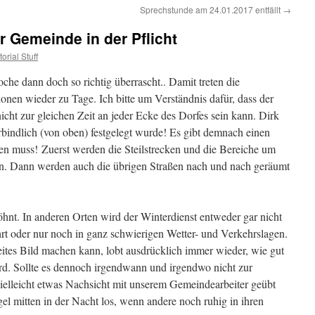
Sprechstunde am 24.01.2017 entfällt
→
r Gemeinde in der Pflicht
torial Stuff
che dann doch so richtig überrascht.. Damit treten die
onen wieder zu Tage. Ich bitte um Verständnis dafür, dass der
cht zur gleichen Zeit an jeder Ecke des Dorfes sein kann. Dirk
erbindlich (von oben) festgelegt wurde! Es gibt demnach einen
hten muss! Zuerst werden die Steilstrecken und die Bereiche um
n. Dann werden auch die übrigen Straßen nach und nach geräumt
wöhnt. In anderen Orten wird der Winterdienst entweder gar nicht
t oder nur noch in ganz schwierigen Wetter- und Verkehrslagen.
eites Bild machen kann, lobt ausdrücklich immer wieder, wie gut
rd. Sollte es dennoch irgendwann und irgendwo nicht zur
 vielleicht etwas Nachsicht mit unserem Gemeindearbeiter geübt
el mitten in der Nacht los, wenn andere noch ruhig in ihren