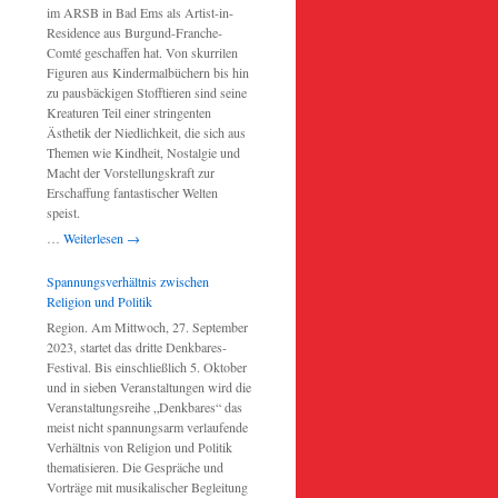
im ARSB in Bad Ems als Artist-in-
Residence aus Burgund-Franche-
Comté geschaffen hat. Von skurrilen
Figuren aus Kindermalbüchern bis hin
zu pausbäckigen Stofftieren sind seine
Kreaturen Teil einer stringenten
Ästhetik der Niedlichkeit, die sich aus
Themen wie Kindheit, Nostalgie und
Macht der Vorstellungskraft zur
Erschaffung fantastischer Welten
speist.
…
Weiterlesen
→
Spannungsverhältnis zwischen
Religion und Politik
Region. Am Mittwoch, 27. September
2023, startet das dritte Denkbares-
Festival. Bis einschließlich 5. Oktober
und in sieben Veranstaltungen wird die
Veranstaltungsreihe „Denkbares“ das
meist nicht spannungsarm verlaufende
Verhältnis von Religion und Politik
thematisieren. Die Gespräche und
Vorträge mit musikalischer Begleitung