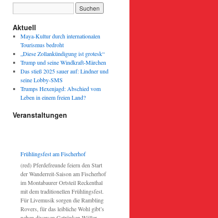
Aktuell
Maya-Kultur durch internationalen
Tourismus bedroht
„Diese Zollankündigung ist grotesk“
Trump und seine Windkraft-Märchen
Das stieß 2025 sauer auf: Lindner und
seine Lobby-SMS
Trumps Hexenjagd: Abschied vom
Leben in einem freien Land?
Veranstaltungen
Frühlingsfest am Fischerhof
(red) Pferdefreunde feiern den Start
der Wanderreit-Saison am Fischerhof
im Montabaurer Ortsteil Reckenthal
mit dem traditionellen Frühlingsfest.
Für Livemusik sorgen die Rambling
Rovers, für das leibliche Wohl gibt’s
neben diversen Getränken Wäller