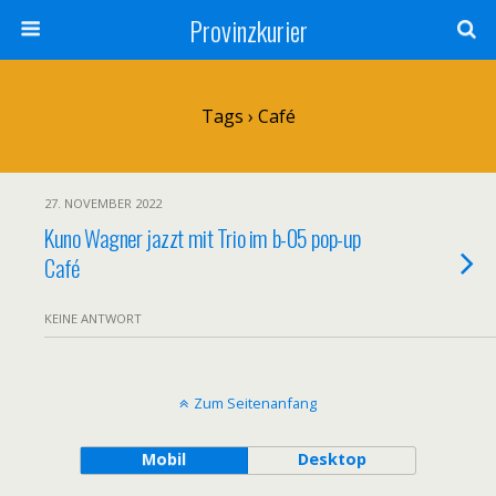
Provinzkurier
Tags › Café
27. NOVEMBER 2022
Kuno Wagner jazzt mit Trio im b-05 pop-up
Café
KEINE ANTWORT
Zum Seitenanfang
Mobil
Desktop