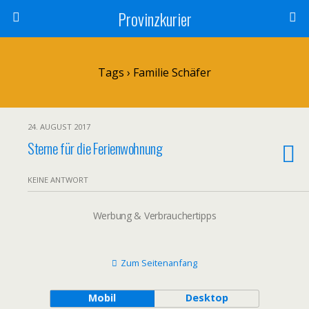
Provinzkurier
Tags › Familie Schäfer
24. AUGUST 2017
Sterne für die Ferienwohnung
KEINE ANTWORT
Werbung & Verbrauchertipps
Zum Seitenanfang
Mobil
Desktop