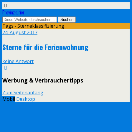
Provinzkurier
Tags › Sterneklassifizierung
24. August 2017
Sterne für die Ferienwohnung
keine Antwort
Werbung & Verbrauchertipps
Zum Seitenanfang
Mobil
Desktop