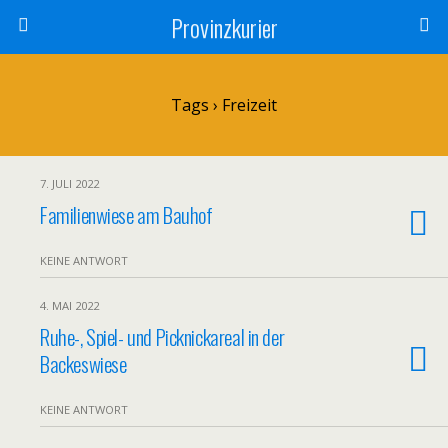
Provinzkurier
Tags › Freizeit
7. JULI 2022
Familienwiese am Bauhof
KEINE ANTWORT
4. MAI 2022
Ruhe-, Spiel- und Picknickareal in der
Backeswiese
KEINE ANTWORT