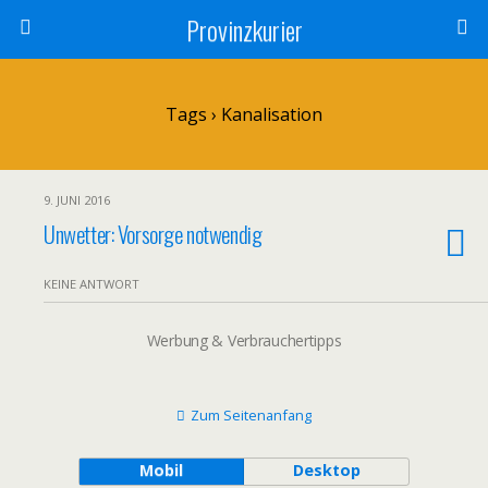
Provinzkurier
Tags › Kanalisation
9. JUNI 2016
Unwetter: Vorsorge notwendig
KEINE ANTWORT
Werbung & Verbrauchertipps
Zum Seitenanfang
Mobil
Desktop