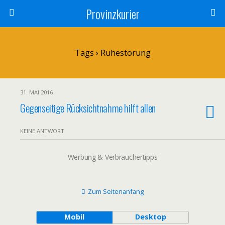
Provinzkurier
Tags › Ruhestörung
31. MAI 2016
Gegenseitige Rücksichtnahme hilft allen
KEINE ANTWORT
Werbung & Verbrauchertipps
Zum Seitenanfang
Mobil
Desktop